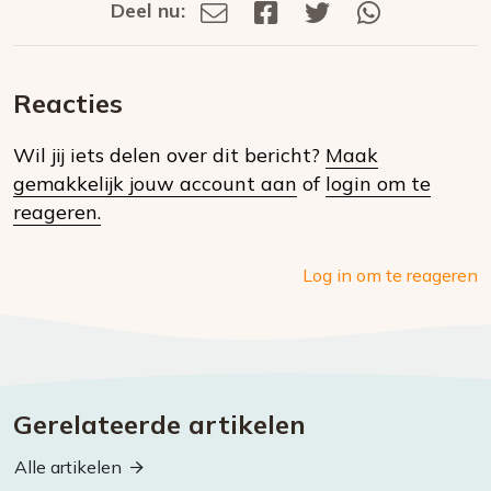
Deel nu:
Deel
Deel
Deel
Deel
Deel
via
op
op
via
E-
Facebook
Twitter
Whatsapp
dit
mail
Reacties
op
Wil jij iets delen over dit bericht?
Maak
social
gemakkelijk jouw account aan
of
login om te
media
reageren.
Log in om te reageren
Gerelateerde artikelen
Alle artikelen