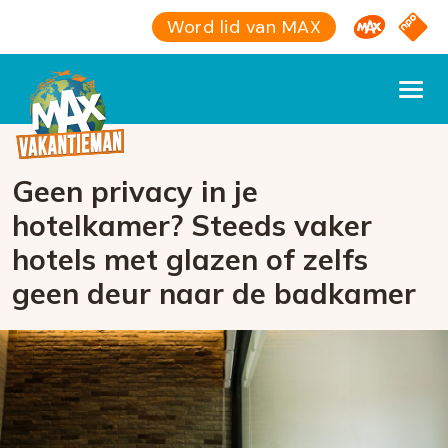
Omroep M
NPO S
Word lid van MAX
Geen privacy in je
hotelkamer? Steeds vaker
hotels met glazen of zelfs
geen deur naar de badkamer