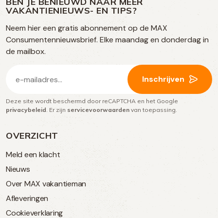
BEN JE BENIEUWD NAAR MEER
op
VAKANTIENIEUWS- EN TIPS?
TikTok
Facebook
Instagram
Neem hier een gratis abonnement op de MAX
social
Consumentennieuwsbrief. Elke maandag en donderdag in
media
de mailbox.
E-
Inschrijven
mailadres
Deze site wordt beschermd door reCAPTCHA en het Google
(Vereist)
privacybeleid
. Er zijn
servicevoorwaarden
van toepassing.
OVERZICHT
Meld een klacht
Nieuws
Over MAX vakantieman
Afleveringen
Cookieverklaring