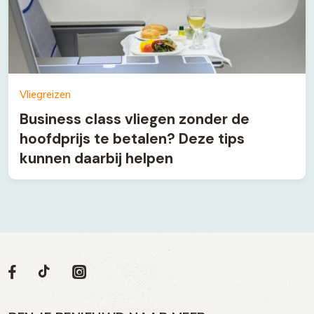
Vliegreizen
Business class vliegen zonder de
hoofdprijs te betalen? Deze tips
kunnen daarbij helpen
Volg
Volg
Social
Volg
Volg
ons
ons
ons
ons
media
op
op
op