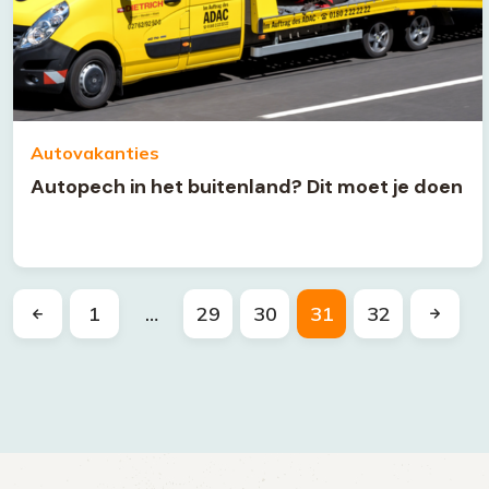
Autovakanties
Autopech in het buitenland? Dit moet je doen
1
…
29
30
31
32