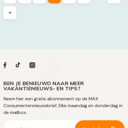
Volg
Volg
Social
Volg
Volg
ons
ons
ons
ons
media
op
op
op
BEN JE BENIEUWD NAAR MEER
op
VAKANTIENIEUWS- EN TIPS?
TikTok
Facebook
Instagram
Neem hier een gratis abonnement op de MAX
social
Consumentennieuwsbrief. Elke maandag en donderdag in
media
de mailbox.
E-