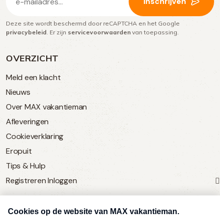
Inschrijven
mailadres
Deze site wordt beschermd door reCAPTCHA en het Google
(Vereist)
privacybeleid
. Er zijn
servicevoorwaarden
van toepassing.
OVERZICHT
Meld een klacht
Nieuws
Over MAX vakantieman
Afleveringen
Cookieverklaring
Eropuit
Tips & Hulp
Registreren
Inloggen
SERVICE