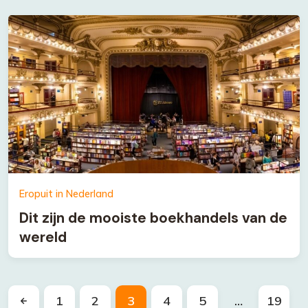
Eropuit in Nederland
Dit zijn de mooiste boekhandels van de
wereld
1
2
3
4
5
…
19