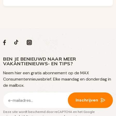
Volg
Volg
Social
Volg
Volg
ons
ons
ons
ons
media
op
op
op
BEN JE BENIEUWD NAAR MEER
op
VAKANTIENIEUWS- EN TIPS?
TikTok
Facebook
Instagram
Neem hier een gratis abonnement op de MAX
social
Consumentennieuwsbrief. Elke maandag en donderdag in
media
de mailbox.
E-
Inschrijven
mailadres
Deze site wordt beschermd door reCAPTCHA en het Google
(Vereist)