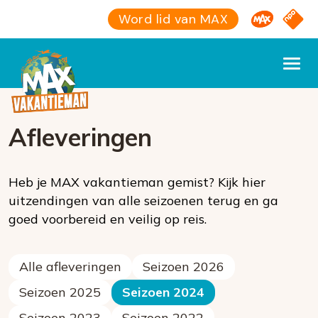
Omroep M
NPO S
Word lid van MAX
Afleveringen
Heb je MAX vakantieman gemist? Kijk hier
uitzendingen van alle seizoenen terug en ga
goed voorbereid en veilig op reis.
Alle afleveringen
Seizoen 2026
Seizoen 2025
Seizoen 2024
Seizoen 2023
Seizoen 2022