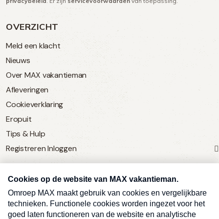
privacybeleid
. Er zijn
servicevoorwaarden
van toepassing.
OVERZICHT
Meld een klacht
Nieuws
Over MAX vakantieman
Afleveringen
Cookieverklaring
Eropuit
Tips & Hulp
Registreren
Inloggen
SERVICE
Over Omroep MAX
MAX Vandaag