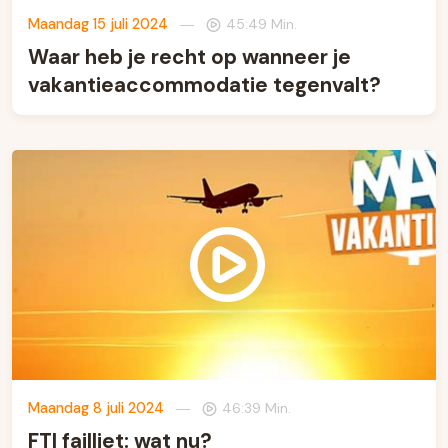
Maandag 15 juli 2024
—
45:49 Min.
Waar heb je recht op wanneer je
vakantieaccommodatie tegenvalt?
Maandag 8 juli 2024
—
46:39 Min.
FTI failliet: wat nu?