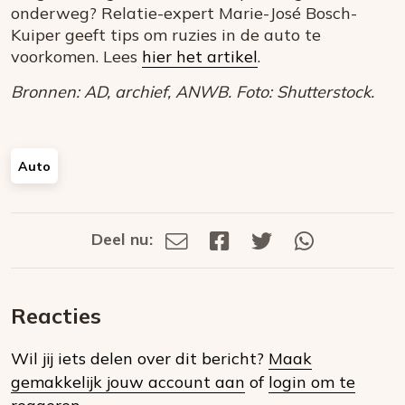
onderweg? Relatie-expert Marie-José Bosch-
Kuiper geeft tips om ruzies in de auto te
voorkomen. Lees
hier het artikel
.
Bronnen: AD, archief, ANWB. Foto: Shutterstock.
Auto
Deel nu:
Deel
Deel
Deel
Deel
Deel
via
op
op
via
E-
Facebook
Twitter
Whatsapp
dit
mail
Reacties
op
Wil jij iets delen over dit bericht?
Maak
social
gemakkelijk jouw account aan
of
login om te
media