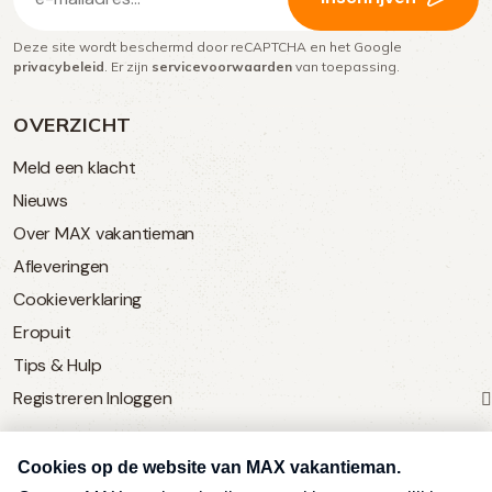
mailadres
Deze site wordt beschermd door reCAPTCHA en het Google
(Vereist)
privacybeleid
. Er zijn
servicevoorwaarden
van toepassing.
OVERZICHT
Meld een klacht
Nieuws
Over MAX vakantieman
Afleveringen
Cookieverklaring
Eropuit
Tips & Hulp
Registreren
Inloggen
SERVICE