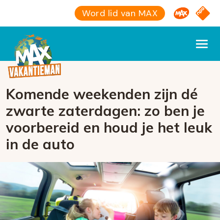
Omroep M
NPO S
Word lid van MAX
Komende weekenden zijn dé
zwarte zaterdagen: zo ben je
voorbereid en houd je het leuk
in de auto