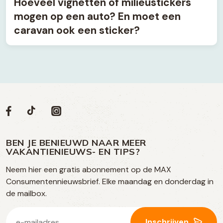
Hoeveel vignetten of milieustickers
mogen op een auto? En moet een
caravan ook een sticker?
Volg
Volg
Social
Volg
Volg
ons
ons
ons
ons
media
op
op
op
BEN JE BENIEUWD NAAR MEER
op
VAKANTIENIEUWS- EN TIPS?
TikTok
Facebook
Instagram
Neem hier een gratis abonnement op de MAX
social
Consumentennieuwsbrief. Elke maandag en donderdag in
media
de mailbox.
E-
Inschrijven