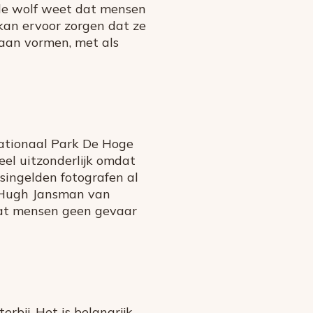
a de wolf weet dat mensen
kan ervoor zorgen dat ze
gaan vormen, met als
Nationaal Park De Hoge
eel uitzonderlijk omdat
ingelden fotografen al
t Hugh Jansman van
dat mensen geen gevaar
rbij. Het is belangrijk