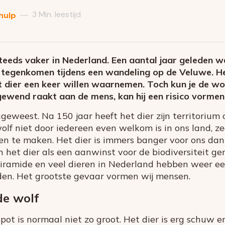
3 Min. leestijd
—
hulp
teeds vaker in Nederland. Een aantal jaar geleden 
n tegenkomen tijdens een wandeling op de Veluwe. He
dier een keer willen waarnemen. Toch kun je de wolf
gewend raakt aan de mens, kan hij een risico vormen.
geweest. Na 150 jaar heeft het dier zijn territoriu
lf niet door iedereen even welkom is in ons land, z
n te maken. Het dier is immers banger voor ons dan
het dier als een aanwinst voor de biodiversiteit ge
ramide en veel dieren in Nederland hebben weer een 
den. Het grootste gevaar vormen wij mensen.
e wolf
pot is normaal niet zo groot. Het dier is erg schuw e