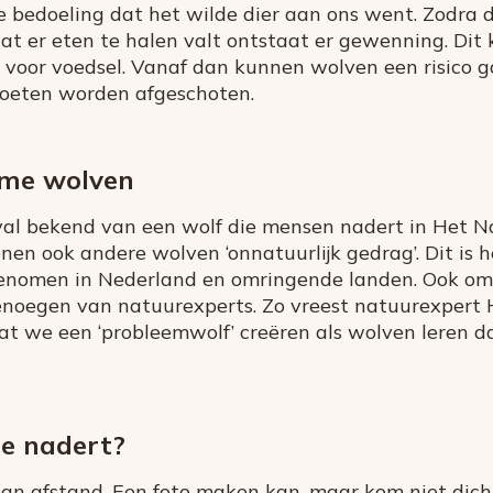
 de bedoeling dat het wilde dier aan ons went. Zodr
t er eten te halen valt ontstaat er gewenning. Dit 
 voor voedsel. Vanaf dan kunnen wolven een risico 
moeten worden afgeschoten.
mme wolven
geval bekend van een wolf die mensen nadert in Het 
en ook andere wolven ‘onnatuurlijk gedrag’. Dit is h
genomen in Nederland en omringende landen. Ook oms
genoegen van natuurexperts. Zo vreest natuurexper
 we een ‘probleemwolf’ creëren als wolven leren 
je nadert?
an afstand. Een foto maken kan, maar kom niet dichte