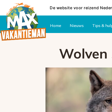
De website voor reizend Nede
Hoofdmenu
Home
Nieuws
Tips & hul
Wolven 