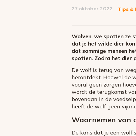
social
mail
27 oktober 2022
Tips & 
media
Wolven, we spotten ze s
dat je het wilde dier ko
dat sommige mensen het 
spotten. Zodra het dier 
De wolf is terug van weg
herontdekt. Hoewel de wo
vooral geen zorgen hoeve
wordt de terugkomst van 
bovenaan in de voedselpi
heeft de wolf geen vijan
Waarnemen van d
De kans dat je een wolf s