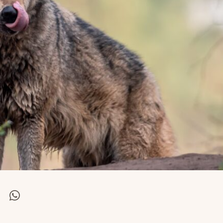
el
Deel
via
itter
Whatsapp