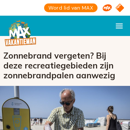
Omroep M
NPO S
Word lid van MAX
Zonnebrand vergeten? Bij
deze recreatiegebieden zijn
zonnebrandpalen aanwezig