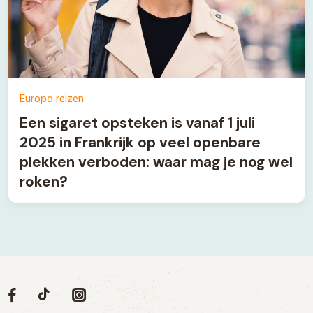
Europa reizen
Een sigaret opsteken is vanaf 1 juli
2025 in Frankrijk op veel openbare
plekken verboden: waar mag je nog wel
roken?
Volg
Volg
Social
Volg
Volg