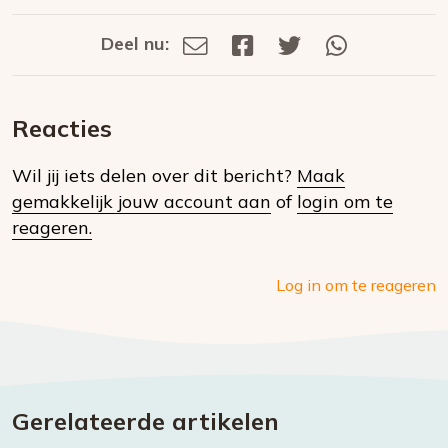
Deel nu:
Deel
Deel
Deel
Deel
Deel
via
op
op
via
E-
Facebook
Twitter
Whatsapp
dit
mail
Reacties
op
Wil jij iets delen over dit bericht?
Maak
social
gemakkelijk jouw account aan
of
login om te
media
reageren.
Log in om te reageren
Gerelateerde artikelen