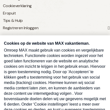
Cookieverklaring
Eropuit
Tips & Hulp
Registreren
Inloggen
SERVICE
Over Omroep MAX
MAX Vandaag
MAX Meldpunt
Pers
Contact
Algemene voorwaarden
Ben je benieuwd naar meer
Sluite
Privacyverklaring
vakantienieuws- en tips?
Kwetsbaarheid melden