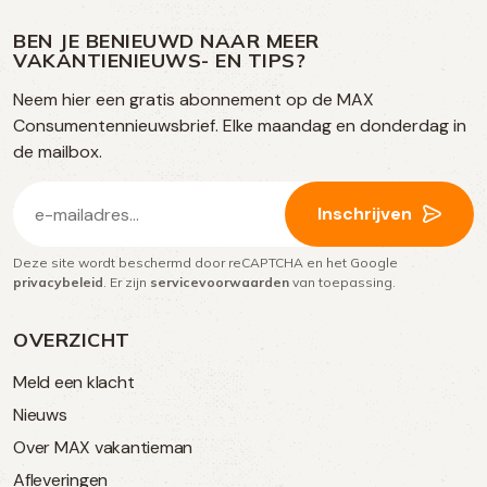
ons
ons
ons
ons
media
op
op
op
BEN JE BENIEUWD NAAR MEER
op
VAKANTIENIEUWS- EN TIPS?
TikTok
Facebook
Instagram
Neem hier een gratis abonnement op de MAX
social
Consumentennieuwsbrief. Elke maandag en donderdag in
media
de mailbox.
E-
Inschrijven
mailadres
Deze site wordt beschermd door reCAPTCHA en het Google
(Vereist)
privacybeleid
. Er zijn
servicevoorwaarden
van toepassing.
OVERZICHT
Meld een klacht
Nieuws
Over MAX vakantieman
Afleveringen