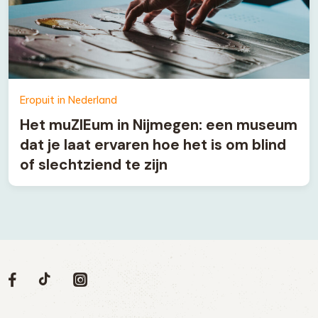
Eropuit in Nederland
Het muZIEum in Nijmegen: een museum
dat je laat ervaren hoe het is om blind
of slechtziend te zijn
Volg
Volg
Social
Volg
Volg
ons
ons
ons
ons
media