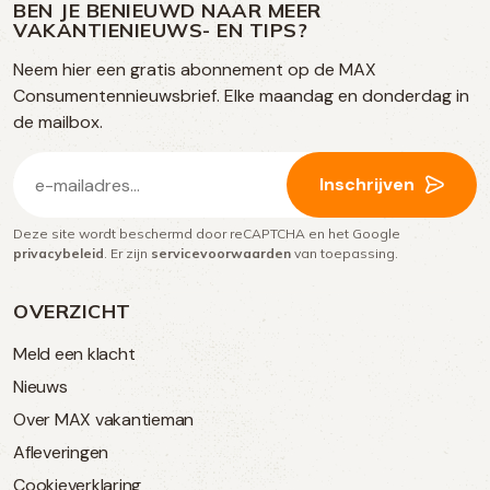
op
op
op
BEN JE BENIEUWD NAAR MEER
op
VAKANTIENIEUWS- EN TIPS?
TikTok
Facebook
Instagram
Neem hier een gratis abonnement op de MAX
social
Consumentennieuwsbrief. Elke maandag en donderdag in
media
de mailbox.
E-
Inschrijven
mailadres
Deze site wordt beschermd door reCAPTCHA en het Google
(Vereist)
privacybeleid
. Er zijn
servicevoorwaarden
van toepassing.
OVERZICHT
Meld een klacht
Nieuws
Over MAX vakantieman
Afleveringen
Cookieverklaring