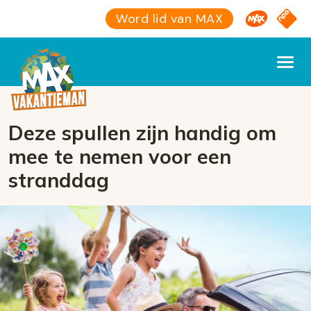
Omroep M
NPO S
Word lid van MAX
Deze spullen zijn handig om
mee te nemen voor een
stranddag