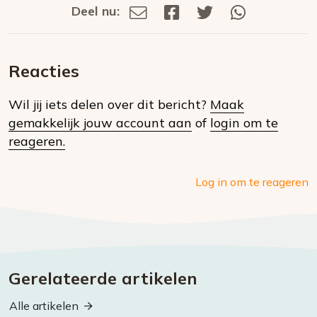
Deel nu:
Deel
Deel
Deel
Deel
Deel
via
op
op
via
E-
Facebook
Twitter
Whatsapp
dit
mail
Reacties
op
Wil jij iets delen over dit bericht?
Maak
social
gemakkelijk jouw account aan
of
login om te
media
reageren.
Log in om te reageren
Gerelateerde artikelen
Alle artikelen