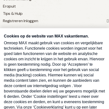
Eropuit
Tips & Hulp
Registreren
Inloggen
SERVICE
Over Omroep MAX
MAX Vandaag
MAX Meldpunt
Pers
Contact
Algemene voorwaarden
Ben je benieuwd naar meer
Sluite
Privacyverklaring
vakantienieuws- en tips?
Kwetsbaarheid melden
Registreren
Inloggen
E-
Inschrijven