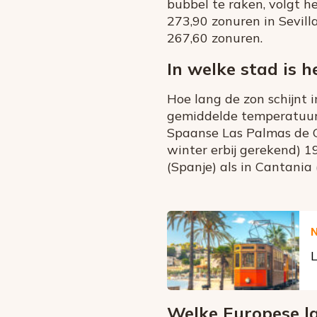
bubbel te raken, volgt 
273,90 zonuren in Sevill
267,60 zonuren.
In welke stad is 
Hoe lang de zon schijnt 
gemiddelde temperatuur i
Spaanse Las Palmas de G
winter erbij gerekend) 1
(Spanje) als in Cantania 
L
Welke Europese l