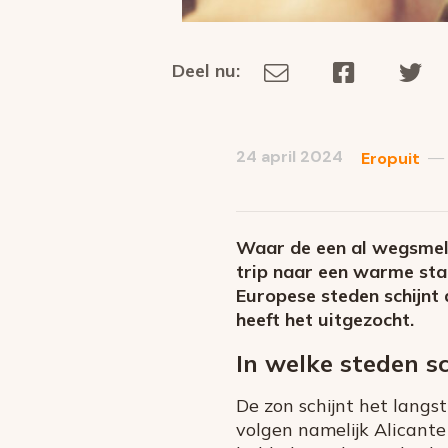
Deel nu:
Deel
Deel
De
Deel
via
op
op
dit
E-
Facebook
Tw
op
social
mail
24 april 2024
—
Eropuit
media
Waar de een al wegsmelt
trip naar een warme stad
Europese steden schijnt 
heeft het uitgezocht.
In welke steden sc
De zon schijnt het langs
volgen namelijk Alicant