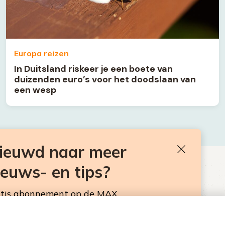
Europa reizen
In Duitsland riskeer je een boete van
duizenden euro’s voor het doodslaan van
een wesp
nieuwd naar meer
Sluiten
ieuws- en tips?
BEN JE BENIEUWD NAAR MEER
VAKANTIENIEUWS- EN TIPS?
atis abonnement op de MAX
sbrief. Elke maandag en donderdag in de
Neem hier een gratis abonnement op de MAX
Consumentennieuwsbrief. Elke maandag en donderdag in