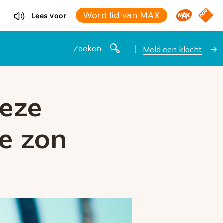
Omroep M
NPO S
Word lid van MAX
Lees voor
Zoeken
Meld een klacht
deze
de zon