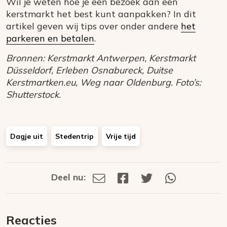
Wil je weten hoe je een bezoek aan een
kerstmarkt het best kunt aanpakken? In dit
artikel geven wij tips over onder andere
het
parkeren en betalen
.
Bronnen: Kerstmarkt Antwerpen, Kerstmarkt
Düsseldorf, Erleben Osnabureck, Duitse
Kerstmartken.eu, Weg naar Oldenburg. Foto’s:
Shutterstock.
Dagje uit
Stedentrip
Vrije tijd
Deel nu:
Deel
Deel
Deel
Deel
Deel
via
op
op
via
E-
Facebook
Twitter
Whatsapp
dit
mail
Reacties