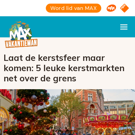
Omroep M
NPO S
Word lid van MAX
Laat de kerstsfeer maar
komen: 5 leuke kerstmarkten
net over de grens