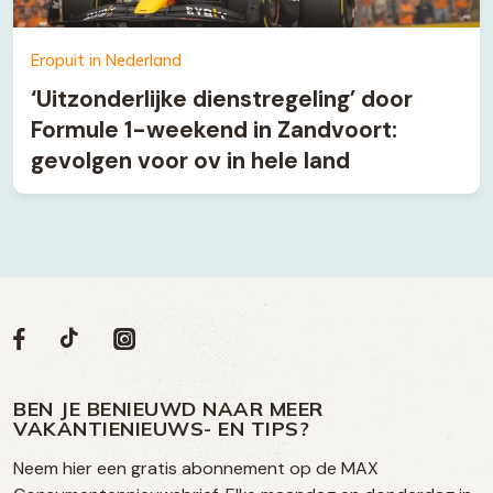
Eropuit in Nederland
‘Uitzonderlijke dienstregeling’ door
Formule 1-weekend in Zandvoort:
gevolgen voor ov in hele land
Volg
Volg
Social
Volg
Volg
ons
ons
ons
ons
media
op
op
op
BEN JE BENIEUWD NAAR MEER
op
VAKANTIENIEUWS- EN TIPS?
TikTok
Facebook
Instagram
Neem hier een gratis abonnement op de MAX
social