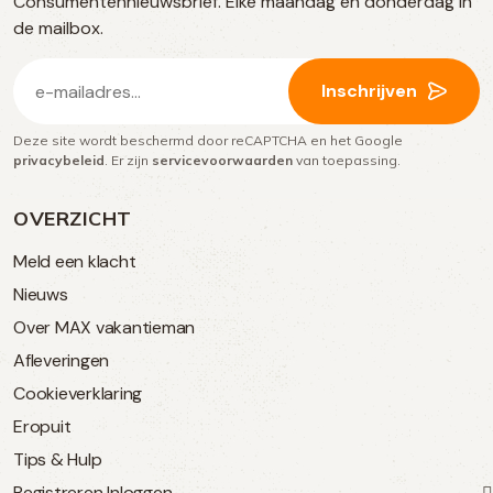
Consumentennieuwsbrief. Elke maandag en donderdag in
media
de mailbox.
E-
Inschrijven
mailadres
Deze site wordt beschermd door reCAPTCHA en het Google
(Vereist)
privacybeleid
. Er zijn
servicevoorwaarden
van toepassing.
OVERZICHT
Meld een klacht
Nieuws
Over MAX vakantieman
Afleveringen
Cookieverklaring
Eropuit
Tips & Hulp
Registreren
Inloggen