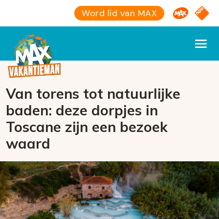
Omroep M
NPO S
Word lid van MAX
Van torens tot natuurlijke
baden: deze dorpjes in
Toscane zijn een bezoek
waard