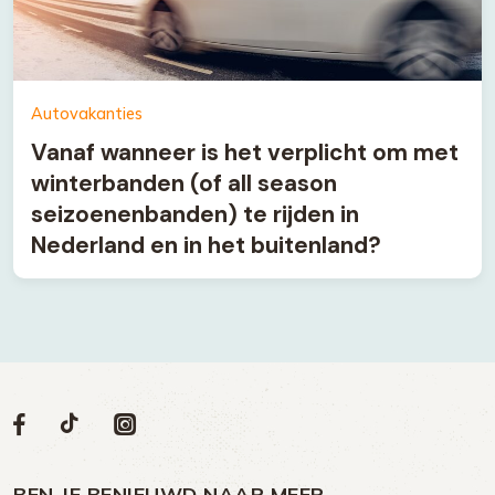
Autovakanties
Vanaf wanneer is het verplicht om met
winterbanden (of all season
seizoenenbanden) te rijden in
Nederland en in het buitenland?
Volg
Volg
Social
Volg
Volg
ons
ons
ons
ons
media
op
op
op
BEN JE BENIEUWD NAAR MEER