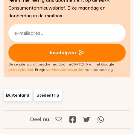
Consumentennieuwsbrief. Elke maandag en
donderdag in de mailbox.
E-
mailadres
(Vereist)
Inschrijven
Deze site wordt beschermd door reCAPTCHA en het Google
privacybeleid
. Er zijn
servicevoorwaarden
van toepassing.
Buitenland
Stedentrip
Deel nu:
Deel
Deel
Deel
Deel
Deel
via
op
op
via