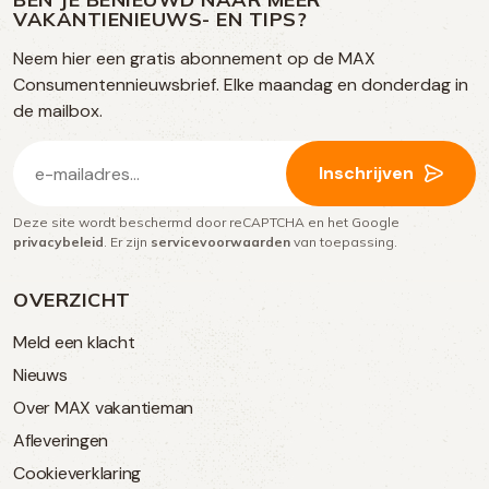
op
VAKANTIENIEUWS- EN TIPS?
TikTok
Facebook
Instagram
Neem hier een gratis abonnement op de MAX
social
Consumentennieuwsbrief. Elke maandag en donderdag in
media
de mailbox.
E-
Inschrijven
mailadres
Deze site wordt beschermd door reCAPTCHA en het Google
(Vereist)
privacybeleid
. Er zijn
servicevoorwaarden
van toepassing.
OVERZICHT
Meld een klacht
Nieuws
Over MAX vakantieman
Afleveringen
Cookieverklaring