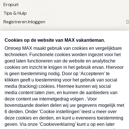
Eropuit
Tips & Hulp
Registreren
Inloggen
SERVICE
Over Omroep MAX
MAX Vandaag
MAX Meldpunt
Pers
Contact
Algemene voorwaarden
Ben je benieuwd naar meer
Sluite
Privacyverklaring
vakantienieuws- en tips?
Kwetsbaarheid melden
Registreren
Inloggen
E-
Inschrijven