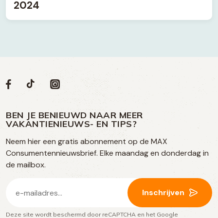
2024
Volg
Volg
Social
Volg
Volg
ons
ons
ons
ons
media
op
op
op
BEN JE BENIEUWD NAAR MEER
op
VAKANTIENIEUWS- EN TIPS?
TikTok
Facebook
Instagram
Neem hier een gratis abonnement op de MAX
social
Consumentennieuwsbrief. Elke maandag en donderdag in
media
de mailbox.
E-
Inschrijven
mailadres
Deze site wordt beschermd door reCAPTCHA en het Google
(Vereist)