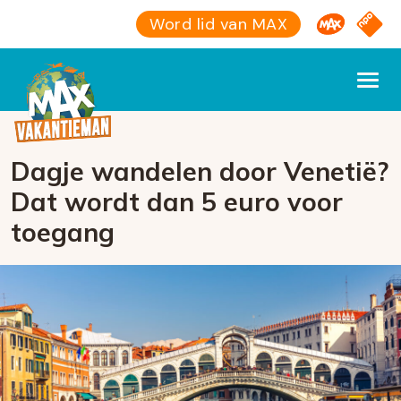
Omroep M
NPO S
Word lid van MAX
Dagje wandelen door Venetië?
Dat wordt dan 5 euro voor
toegang