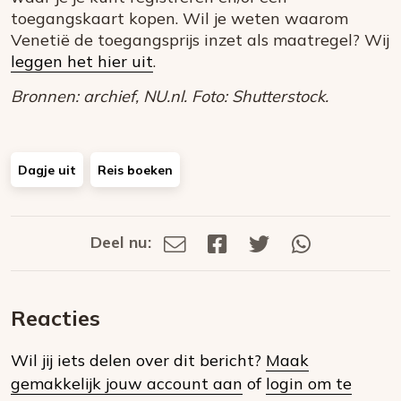
toegangskaart kopen. Wil je weten waarom
Venetië de toegangsprijs inzet als maatregel? Wij
leggen het hier uit
.
Bronnen: archief, NU.nl. Foto: Shutterstock.
Dagje uit
Reis boeken
Deel nu:
Deel
Deel
Deel
Deel
Deel
via
op
op
via
E-
Facebook
Twitter
Whatsapp
dit
mail
Reacties
op
Wil jij iets delen over dit bericht?
Maak
social
gemakkelijk jouw account aan
of
login om te