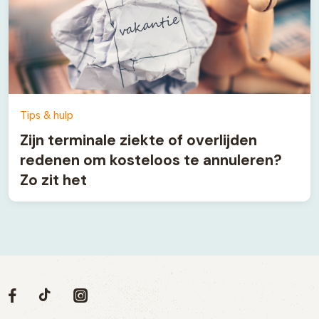
Tips & hulp
Zijn terminale ziekte of overlijden
redenen om kosteloos te annuleren?
Zo zit het
Volg
Volg
Social
Volg
Volg
ons
ons
ons