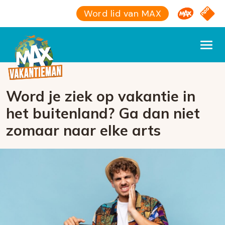
Omroep M
NPO S
Word lid van MAX
Word je ziek op vakantie in
het buitenland? Ga dan niet
zomaar naar elke arts