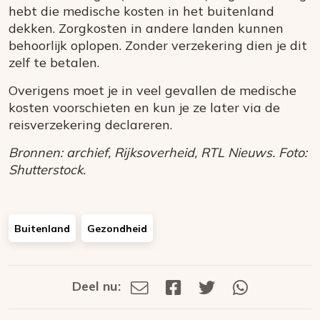
hebt die medische kosten in het buitenland
dekken. Zorgkosten in andere landen kunnen
behoorlijk oplopen. Zonder verzekering dien je dit
zelf te betalen.
Overigens moet je in veel gevallen de medische
kosten voorschieten en kun je ze later via de
reisverzekering declareren.
Bronnen: archief, Rijksoverheid, RTL Nieuws. Foto:
Shutterstock.
Buitenland
Gezondheid
Deel nu:
Deel
Deel
Deel
Deel
Deel
via
op
op
via