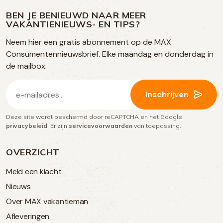
ons
media
op
op
op
BEN JE BENIEUWD NAAR MEER
op
VAKANTIENIEUWS- EN TIPS?
TikTok
Facebook
Instagram
Neem hier een gratis abonnement op de MAX
social
Consumentennieuwsbrief. Elke maandag en donderdag in
media
de mailbox.
E-
Inschrijven
mailadres
Deze site wordt beschermd door reCAPTCHA en het Google
(Vereist)
privacybeleid
. Er zijn
servicevoorwaarden
van toepassing.
OVERZICHT
Meld een klacht
Nieuws
Over MAX vakantieman
Afleveringen