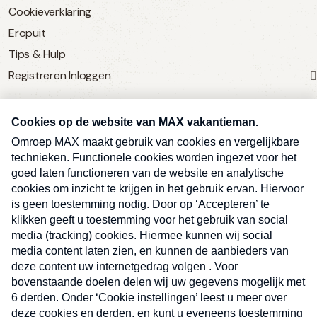
Cookieverklaring
Eropuit
Tips & Hulp
Registreren
Inloggen
SERVICE
Over Omroep MAX
MAX Vandaag
MAX Meldpunt
Pers
Contact
Algemene voorwaarden
Ben je benieuwd naar meer
Sluite
Privacyverklaring
vakantienieuws- en tips?
Kwetsbaarheid melden
Registreren
Inloggen