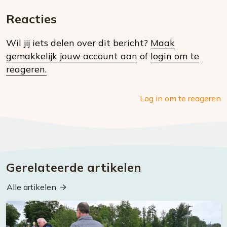
E-
Facebook
Twitter
Whatsapp
dit
mail
Reacties
op
Wil jij iets delen over dit bericht?
Maak
social
gemakkelijk jouw account aan
of
login om te
media
reageren.
Log in om te reageren
Gerelateerde artikelen
Alle artikelen