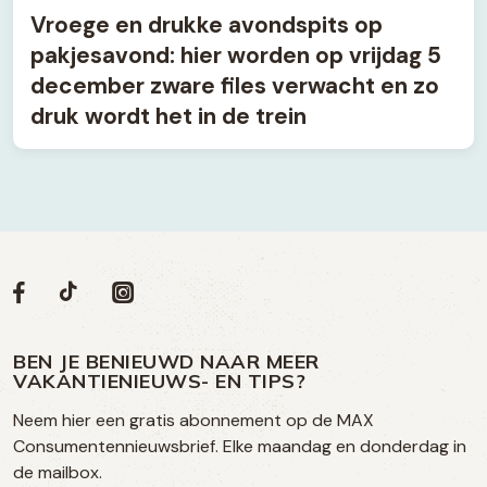
Vroege en drukke avondspits op
pakjesavond: hier worden op vrijdag 5
december zware files verwacht en zo
druk wordt het in de trein
Volg
Volg
Social
Volg
Volg
ons
ons
ons
ons
media
op
op
op
BEN JE BENIEUWD NAAR MEER
op
VAKANTIENIEUWS- EN TIPS?
TikTok
Facebook
Instagram
Neem hier een gratis abonnement op de MAX
social
Consumentennieuwsbrief. Elke maandag en donderdag in
media
de mailbox.