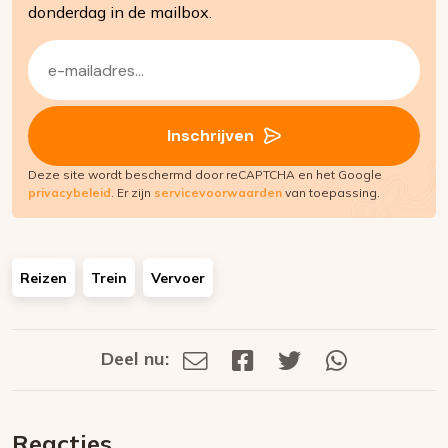
donderdag in de mailbox.
E-
mailadres
(Vereist)
Inschrijven
Deze site wordt beschermd door reCAPTCHA en het Google
privacybeleid
. Er zijn
servicevoorwaarden
van toepassing.
Reizen
Trein
Vervoer
Deel nu:
Deel
Deel
Deel
Deel
Deel
via
op
op
via
E-
Facebook
Twitter
Whatsapp
dit
mail
Reacties