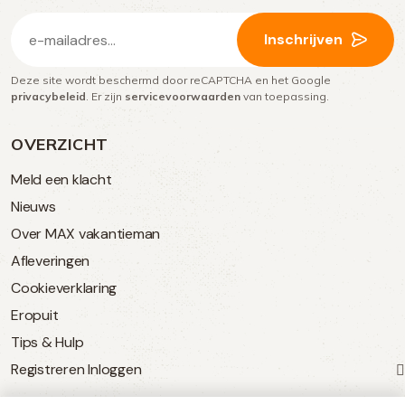
E-
Inschrijven
mailadres
Deze site wordt beschermd door reCAPTCHA en het Google
(Vereist)
privacybeleid
. Er zijn
servicevoorwaarden
van toepassing.
OVERZICHT
Meld een klacht
Nieuws
Over MAX vakantieman
Afleveringen
Cookieverklaring
Eropuit
Tips & Hulp
Registreren
Inloggen