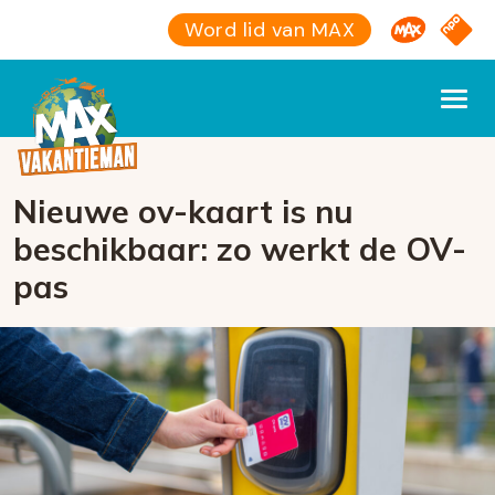
Omroep M
NPO S
Word lid van MAX
Nieuwe ov-kaart is nu
beschikbaar: zo werkt de OV-
pas