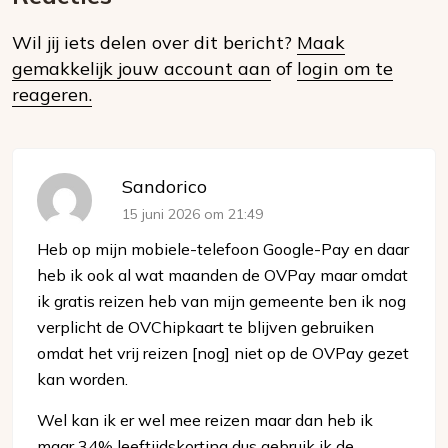
op
Wil jij iets delen over dit bericht?
Maak
social
gemakkelijk jouw account aan
of
login om te
media
reageren.
Sandorico
15 juni 2026 om 21:49
Heb op mijn mobiele-telefoon Google-Pay en daar
heb ik ook al wat maanden de OVPay maar omdat
ik gratis reizen heb van mijn gemeente ben ik nog
verplicht de OVChipkaart te blijven gebruiken
omdat het vrij reizen [nog] niet op de OVPay gezet
kan worden.
Wel kan ik er wel mee reizen maar dan heb ik
maar 34% leeftijdskorting dus gebruik ik de