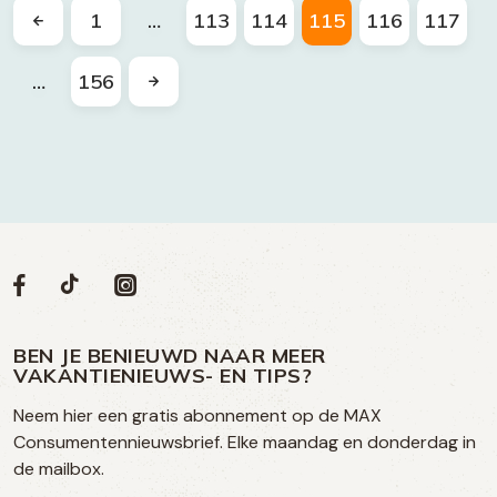
1
…
113
114
115
116
117
…
156
Volg
Volg
Social
Volg
Volg
ons
ons
ons
ons
media
op
op
op
BEN JE BENIEUWD NAAR MEER
op
VAKANTIENIEUWS- EN TIPS?
TikTok
Facebook
Instagram
Neem hier een gratis abonnement op de MAX
social
Consumentennieuwsbrief. Elke maandag en donderdag in
media
de mailbox.