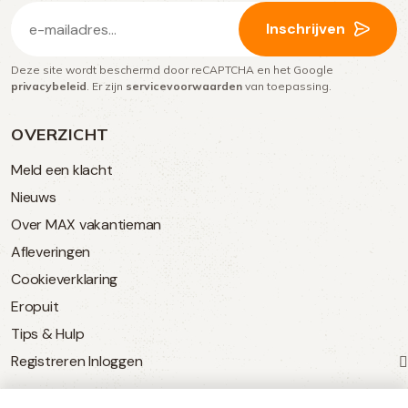
E-
Inschrijven
mailadres
Deze site wordt beschermd door reCAPTCHA en het Google
(Vereist)
privacybeleid
. Er zijn
servicevoorwaarden
van toepassing.
OVERZICHT
Meld een klacht
Nieuws
Over MAX vakantieman
Afleveringen
Cookieverklaring
Eropuit
Tips & Hulp
Registreren
Inloggen