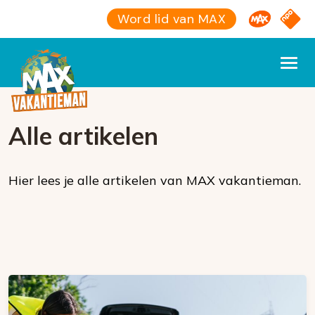
Omroep M
NPO S
Word lid van MAX
Alle artikelen
Hier lees je alle artikelen van MAX vakantieman.