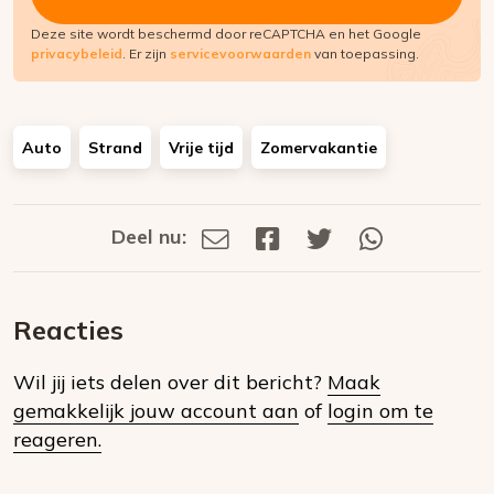
Deze site wordt beschermd door reCAPTCHA en het Google
privacybeleid
. Er zijn
servicevoorwaarden
van toepassing.
Auto
Strand
Vrije tijd
Zomervakantie
Deel nu:
Deel
Deel
Deel
Deel
Deel
via
op
op
via
E-
Facebook
Twitter
Whatsapp
dit
mail
Reacties
op
Wil jij iets delen over dit bericht?
Maak
social
gemakkelijk jouw account aan
of
login om te
media
reageren.