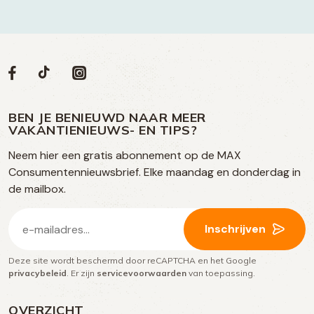
Volg
Volg
Social
Volg
Volg
ons
ons
ons
ons
media
op
op
op
BEN JE BENIEUWD NAAR MEER
op
VAKANTIENIEUWS- EN TIPS?
TikTok
Facebook
Instagram
Neem hier een gratis abonnement op de MAX
social
Consumentennieuwsbrief. Elke maandag en donderdag in
media
de mailbox.
E-
Inschrijven
mailadres
Deze site wordt beschermd door reCAPTCHA en het Google
(Vereist)
privacybeleid
. Er zijn
servicevoorwaarden
van toepassing.
OVERZICHT