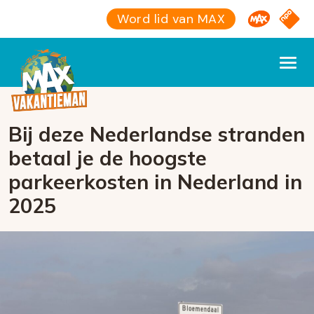
Omroep M
NPO S
Word lid van MAX
Bij deze Nederlandse stranden
betaal je de hoogste
parkeerkosten in Nederland in
2025