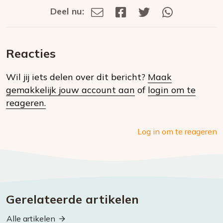
Deel nu:
Deel
Deel
Deel
Deel
Deel
via
op
op
via
E-
Facebook
Twitter
Whatsapp
dit
mail
Reacties
op
Wil jij iets delen over dit bericht?
Maak
social
gemakkelijk jouw account aan
of
login om te
media
reageren.
Log in om te reageren
Gerelateerde artikelen
Alle artikelen