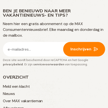
ons
ons
ons
ons
media
op
op
op
BEN JE BENIEUWD NAAR MEER
op
VAKANTIENIEUWS- EN TIPS?
TikTok
Facebook
Instagram
Neem hier een gratis abonnement op de MAX
social
Consumentennieuwsbrief. Elke maandag en donderdag in
media
de mailbox.
E-
Inschrijven
mailadres
Deze site wordt beschermd door reCAPTCHA en het Google
(Vereist)
privacybeleid
. Er zijn
servicevoorwaarden
van toepassing.
OVERZICHT
Meld een klacht
Nieuws
Over MAX vakantieman