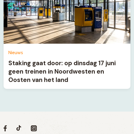
Nieuws
Staking gaat door: op dinsdag 17 juni
geen treinen in Noordwesten en
Oosten van het land
Volg
Volg
Social
Volg
Volg