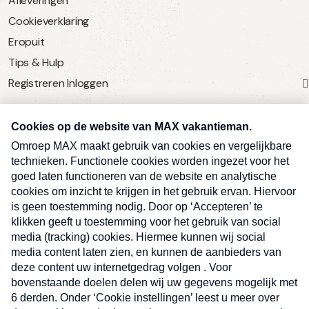
Afleveringen
Cookieverklaring
Eropuit
Tips & Hulp
Registreren
Inloggen
SERVICE
Over Omroep MAX
MAX Vandaag
MAX Meldpunt
Pers
Contact
Algemene voorwaarden
Ben je benieuwd naar meer
Sluite
Privacyverklaring
vakantienieuws- en tips?
Kwetsbaarheid melden