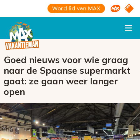
Omroep M
NPO S
Word lid van MAX
Goed nieuws voor wie graag
naar de Spaanse supermarkt
gaat: ze gaan weer langer
open