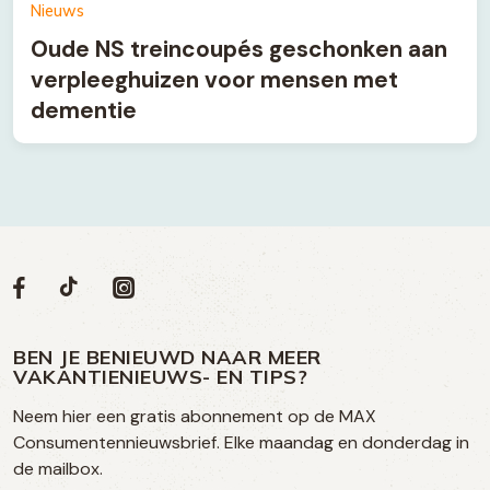
Nieuws
Oude NS treincoupés geschonken aan
verpleeghuizen voor mensen met
dementie
Volg
Volg
Social
Volg
Volg
ons
ons
ons
ons
media
op
op
op
BEN JE BENIEUWD NAAR MEER
op
VAKANTIENIEUWS- EN TIPS?
TikTok
Facebook
Instagram
Neem hier een gratis abonnement op de MAX
social
Consumentennieuwsbrief. Elke maandag en donderdag in
media
de mailbox.