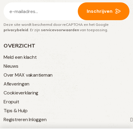
E-
Inschrijven
mailadres
Deze site wordt beschermd door reCAPTCHA en het Google
(Vereist)
privacybeleid
. Er zijn
servicevoorwaarden
van toepassing.
OVERZICHT
Meld een klacht
Nieuws
Over MAX vakantieman
Afleveringen
Cookieverklaring
Eropuit
Tips & Hulp
Registreren
Inloggen