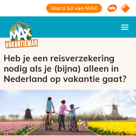
Omroep M
NPO S
Word lid van MAX
Heb je een reisverzekering
nodig als je (bijna) alleen in
Nederland op vakantie gaat?