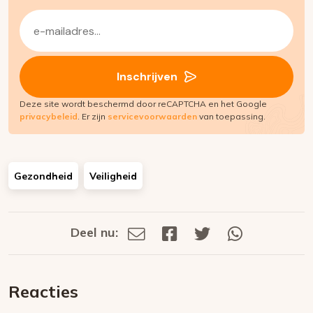
E-
mailadres
(Vereist)
Inschrijven
Deze site wordt beschermd door reCAPTCHA en het Google
privacybeleid
. Er zijn
servicevoorwaarden
van toepassing.
Gezondheid
Veiligheid
Deel nu:
Deel
Deel
Deel
Deel
Deel
via
op
op
via
E-
Facebook
Twitter
Whatsapp
dit
mail
Reacties
op