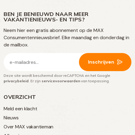
ons
ons
ons
ons
media
op
op
op
BEN JE BENIEUWD NAAR MEER
op
VAKANTIENIEUWS- EN TIPS?
TikTok
Facebook
Instagram
Neem hier een gratis abonnement op de MAX
social
Consumentennieuwsbrief. Elke maandag en donderdag in
media
de mailbox.
E-
Inschrijven
mailadres
Deze site wordt beschermd door reCAPTCHA en het Google
(Vereist)
privacybeleid
. Er zijn
servicevoorwaarden
van toepassing.
OVERZICHT
Meld een klacht
Nieuws
Over MAX vakantieman