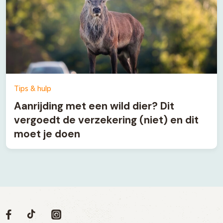
Tips & hulp
Aanrijding met een wild dier? Dit
vergoedt de verzekering (niet) en dit
moet je doen
Volg
Volg
Social
Volg
Volg