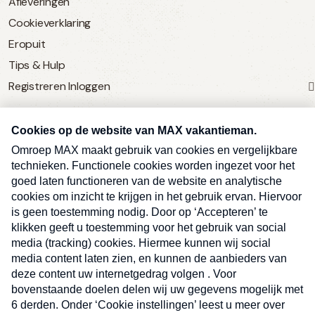
Afleveringen
Cookieverklaring
Eropuit
Tips & Hulp
Registreren
Inloggen
SERVICE
Over Omroep MAX
MAX Vandaag
MAX Meldpunt
Pers
Contact
Algemene voorwaarden
Ben je benieuwd naar meer
Sluite
Privacyverklaring
vakantienieuws- en tips?
Kwetsbaarheid melden