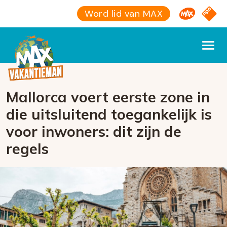
Omroep M
NPO S
Word lid van MAX
Mallorca voert eerste zone in
die uitsluitend toegankelijk is
voor inwoners: dit zijn de
regels