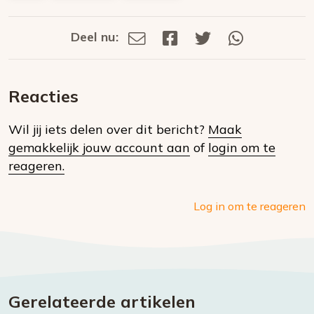
Deel nu:
Deel
Deel
Deel
Deel
Deel
via
op
op
via
E-
Facebook
Twitter
Whatsapp
dit
mail
Reacties
op
Wil jij iets delen over dit bericht?
Maak
social
gemakkelijk jouw account aan
of
login om te
media
reageren.
Log in om te reageren
Gerelateerde artikelen