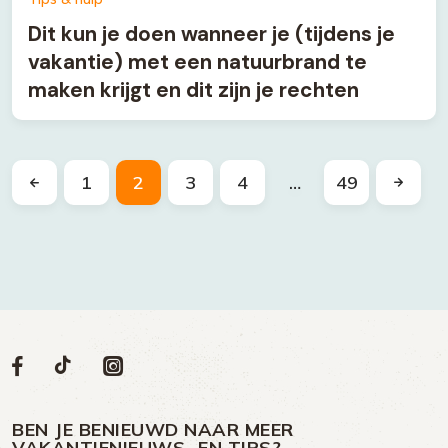
Dit kun je doen wanneer je (tijdens je
vakantie) met een natuurbrand te
maken krijgt en dit zijn je rechten
1
2
3
4
…
49
Volg
Volg
Social
Volg
Volg
ons
ons
ons
ons
media
op
op
op
BEN JE BENIEUWD NAAR MEER
VAKANTIENIEUWS- EN TIPS?