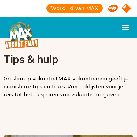
Omroep M
NPO S
Word lid van MAX
Tips & hulp
Ga slim op vakantie! MAX vakantieman geeft je
onmisbare tips en trucs. Van paklijsten voor je
reis tot het besparen van vakantie uitgaven.