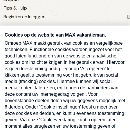
Tips & Hulp
Registreren
Inloggen
SERVICE
Over Omroep MAX
MAX Vandaag
MAX Meldpunt
Pers
Contact
Algemene voorwaarden
Ben je benieuwd naar meer
Sluite
Privacyverklaring
vakantienieuws- en tips?
Kwetsbaarheid melden
Registreren
Inloggen
E-
Inschrijven
mailadres