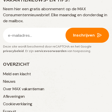
op
TikTok
Facebook
Instagram
Neem hier een gratis abonnement op de MAX
social
Consumentennieuwsbrief. Elke maandag en donderdag in
media
de mailbox.
E-
Inschrijven
mailadres
Deze site wordt beschermd door reCAPTCHA en het Google
(Vereist)
privacybeleid
. Er zijn
servicevoorwaarden
van toepassing.
OVERZICHT
Meld een klacht
Nieuws
Over MAX vakantieman
Afleveringen
Cookieverklaring
Eropuit