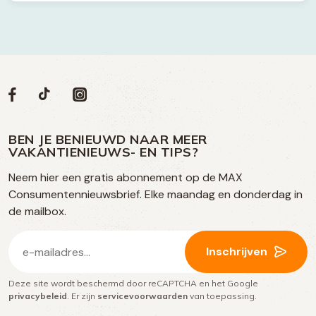
Volg
Volg
Social
Volg
Volg
ons
ons
ons
ons
media
op
op
op
BEN JE BENIEUWD NAAR MEER
op
VAKANTIENIEUWS- EN TIPS?
TikTok
Facebook
Instagram
Neem hier een gratis abonnement op de MAX
social
Consumentennieuwsbrief. Elke maandag en donderdag in
media
de mailbox.
E-
Inschrijven
mailadres
Deze site wordt beschermd door reCAPTCHA en het Google
(Vereist)
privacybeleid
. Er zijn
servicevoorwaarden
van toepassing.