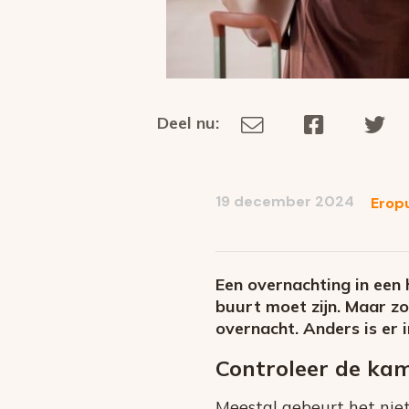
Deel nu:
Deel
Deel
De
Deel
via
op
op
dit
E-
Facebook
Tw
op
social
mail
19 december 2024
Erop
media
Een overnachting in een 
buurt moet zijn. Maar zo
overnacht. Anders is er 
Controleer de ka
Meestal gebeurt het niet