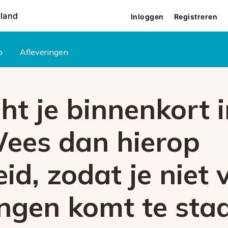
rland
Inloggen
Registreren
p
Afleveringen
t je binnenkort i
Wees dan hierop
id, zodat je niet 
ingen komt te sta