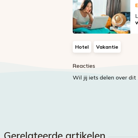
E
L
w
Hotel
Vakantie
Reacties
Wil jij iets delen over di
Gerelateerde artikelen