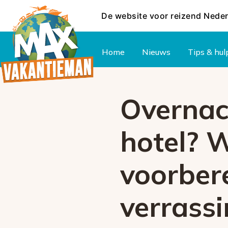
De website voor reizend Nede
Hoofdmenu
Home
Nieuws
Tips & hul
Overnach
hotel? 
voorbere
verrass