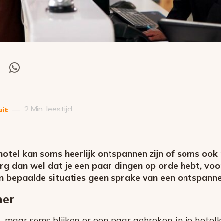
el
Deel
via
itter
Whatsapp
2 Min. leestijd
—
uit
hotel kan soms heerlijk ontspannen zijn of soms ook 
rg dan wel dat je een paar dingen op orde hebt, voor
in bepaalde situaties geen sprake van een ontspannen
mer
, maar soms blijken er een paar gebreken in je hotelk