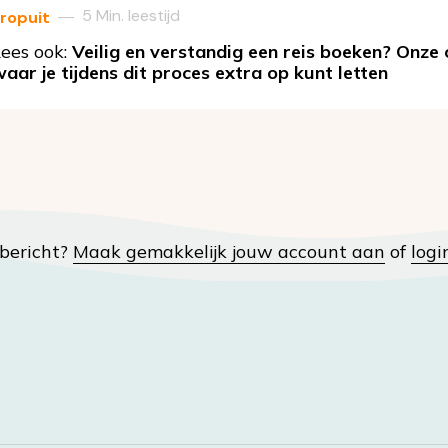
5 Min. leestijd
—
ropuit
ees ook:
Veilig en verstandig een reis boeken? Onze c
aar je tijdens dit proces extra op kunt letten
t bericht?
Maak gemakkelijk jouw account aan
of
logi