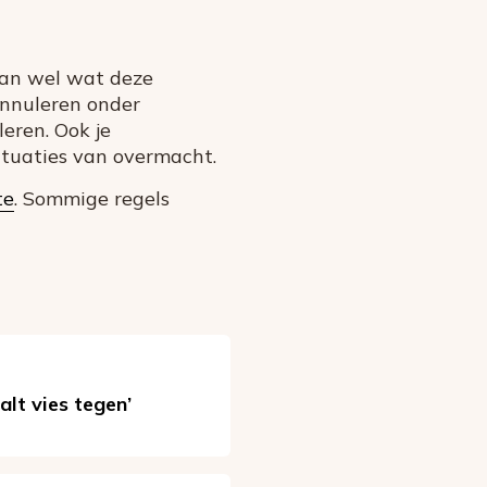
dan wel wat deze
 annuleren onder
eren. Ook je
situaties van overmacht.
te
. Sommige regels
alt vies tegen’