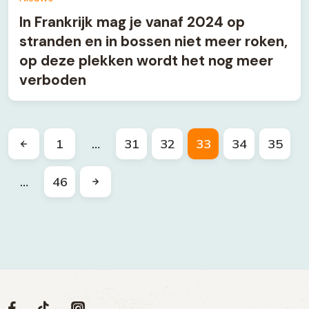
In Frankrijk mag je vanaf 2024 op
stranden en in bossen niet meer roken,
op deze plekken wordt het nog meer
verboden
1
…
31
32
33
34
35
…
46
Volg
Volg
Volg