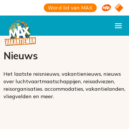
Omroep M
NPO S
Word lid van MAX
Nieuws
Het laatste reisnieuws, vakantienieuws, nieuws
over luchtvaartmaatschappijen, reisadviezen,
reisorganisaties. accommodaties, vakantielanden,
vliegvelden en meer.