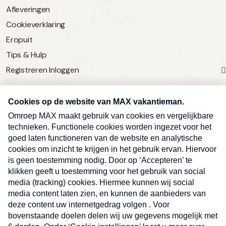
Afleveringen
Cookieverklaring
Eropuit
Tips & Hulp
Registreren
Inloggen
SERVICE
Over Omroep MAX
MAX Vandaag
MAX Meldpunt
Pers
Contact
Algemene voorwaarden
Ben je benieuwd naar meer
Sluite
Privacyverklaring
vakantienieuws- en tips?
Kwetsbaarheid melden