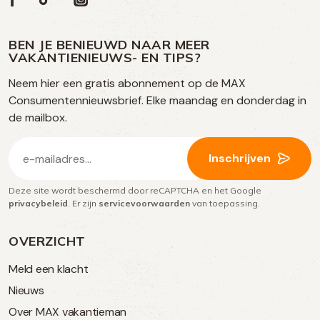
Volg
Social
ons
ons
ons
ons
media
op
op
op
BEN JE BENIEUWD NAAR MEER
op
VAKANTIENIEUWS- EN TIPS?
TikTok
Facebook
Instagram
Neem hier een gratis abonnement op de MAX
social
Consumentennieuwsbrief. Elke maandag en donderdag in
media
de mailbox.
E-
Inschrijven
mailadres
Deze site wordt beschermd door reCAPTCHA en het Google
(Vereist)
privacybeleid
. Er zijn
servicevoorwaarden
van toepassing.
OVERZICHT
Meld een klacht
Nieuws
Over MAX vakantieman