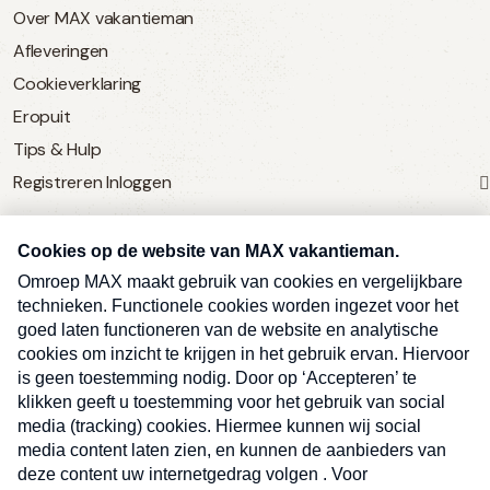
Over MAX vakantieman
Afleveringen
Cookieverklaring
Eropuit
Tips & Hulp
Registreren
Inloggen
SERVICE
Over Omroep MAX
MAX Vandaag
MAX Meldpunt
Pers
Contact
Algemene voorwaarden
Ben je benieuwd naar meer
Sluite
Privacyverklaring