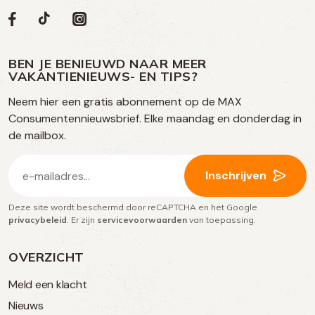
Volg
Volg
Social
Volg
Volg
ons
ons
ons
ons
media
op
op
op
BEN JE BENIEUWD NAAR MEER
op
VAKANTIENIEUWS- EN TIPS?
TikTok
Facebook
Instagram
Neem hier een gratis abonnement op de MAX
social
Consumentennieuwsbrief. Elke maandag en donderdag in
media
de mailbox.
E-
Inschrijven
mailadres
Deze site wordt beschermd door reCAPTCHA en het Google
(Vereist)
privacybeleid
. Er zijn
servicevoorwaarden
van toepassing.
OVERZICHT
Meld een klacht
Nieuws