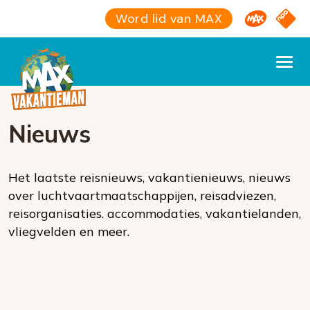
Omroep M
NPO S
Word lid van MAX
Nieuws
Het laatste reisnieuws, vakantienieuws, nieuws
over luchtvaartmaatschappijen, reisadviezen,
reisorganisaties. accommodaties, vakantielanden,
vliegvelden en meer.