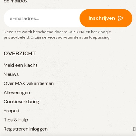
media
de mailbox.
E-
Inschrijven
mailadres
Deze site wordt beschermd door reCAPTCHA en het Google
(Vereist)
privacybeleid
. Er zijn
servicevoorwaarden
van toepassing.
OVERZICHT
Meld een klacht
Nieuws
Over MAX vakantieman
Afleveringen
Cookieverklaring
Eropuit
Tips & Hulp
Registreren
Inloggen