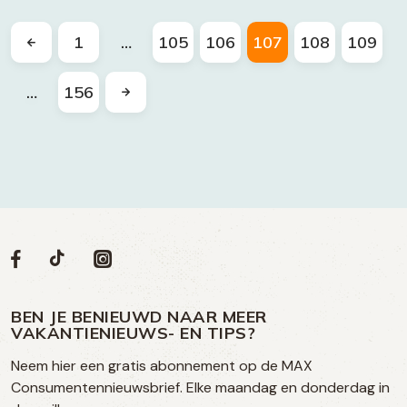
1
…
105
106
107
108
109
…
156
Volg
Volg
Social
Volg
Volg
ons
ons
ons
ons
media
op
op
op
BEN JE BENIEUWD NAAR MEER
op
VAKANTIENIEUWS- EN TIPS?
TikTok
Facebook
Instagram
Neem hier een gratis abonnement op de MAX
social
Consumentennieuwsbrief. Elke maandag en donderdag in