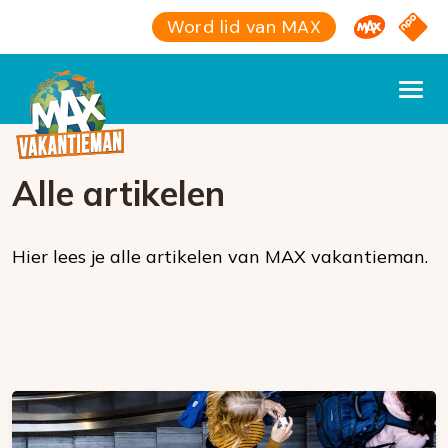
Omroep M
NPO S
Word lid van MAX
Alle artikelen
Hier lees je alle artikelen van MAX vakantieman.