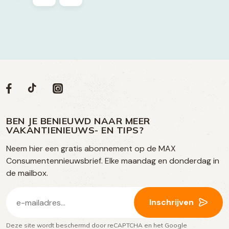
Volg
Volg
Social
Volg
Volg
ons
ons
ons
ons
media
op
op
op
BEN JE BENIEUWD NAAR MEER
op
VAKANTIENIEUWS- EN TIPS?
TikTok
Facebook
Instagram
Neem hier een gratis abonnement op de MAX
social
Consumentennieuwsbrief. Elke maandag en donderdag in
media
de mailbox.
E-
Inschrijven
mailadres
Deze site wordt beschermd door reCAPTCHA en het Google
(Vereist)