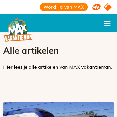
Omroep M
NPO S
Word lid van MAX
Alle artikelen
Hier lees je alle artikelen van MAX vakantieman.