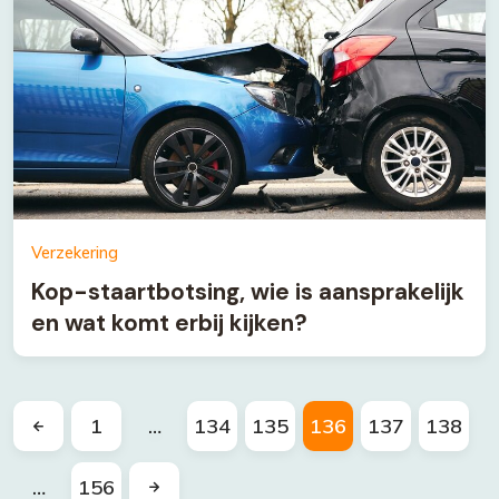
Verzekering
Kop-staartbotsing, wie is aansprakelijk
en wat komt erbij kijken?
1
…
134
135
136
137
138
…
156