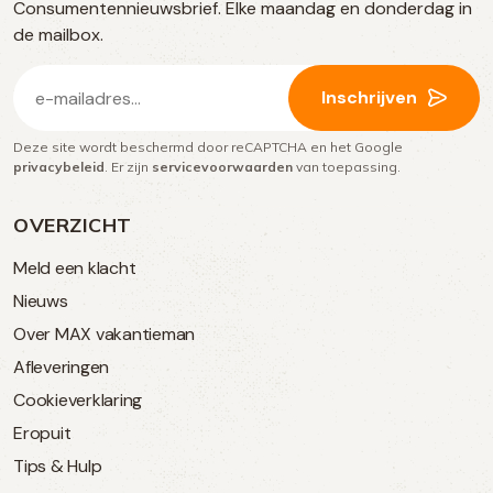
Consumentennieuwsbrief. Elke maandag en donderdag in
media
de mailbox.
E-
Inschrijven
mailadres
Deze site wordt beschermd door reCAPTCHA en het Google
(Vereist)
privacybeleid
. Er zijn
servicevoorwaarden
van toepassing.
OVERZICHT
Meld een klacht
Nieuws
Over MAX vakantieman
Afleveringen
Cookieverklaring
Eropuit
Tips & Hulp