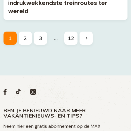
indrukwekkendste treinroutes ter
wereld
1
2
3
…
12
Volg
Volg
Social
Volg
Volg
ons
ons
ons
ons
media
op
op
op
BEN JE BENIEUWD NAAR MEER
op
VAKANTIENIEUWS- EN TIPS?
TikTok
Facebook
Instagram
Neem hier een gratis abonnement op de MAX
social