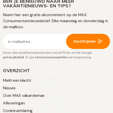
op
op
BEN JE BENIEUWD NAAR MEER
op
VAKANTIENIEUWS- EN TIPS?
TikTok
Facebook
Instagram
Neem hier een gratis abonnement op de MAX
social
Consumentennieuwsbrief. Elke maandag en donderdag in
media
de mailbox.
E-
Inschrijven
mailadres
Deze site wordt beschermd door reCAPTCHA en het Google
(Vereist)
privacybeleid
. Er zijn
servicevoorwaarden
van toepassing.
OVERZICHT
Meld een klacht
Nieuws
Over MAX vakantieman
Afleveringen
Cookieverklaring