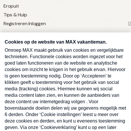
Eropuit
Tips & Hulp
Registreren
Inloggen
SERVICE
Over Omroep MAX
MAX Vandaag
MAX Meldpunt
Pers
Contact
Algemene voorwaarden
Ben je benieuwd naar meer
Sluite
Privacyverklaring
vakantienieuws- en tips?
Kwetsbaarheid melden
Registreren
Inloggen
E-
Inschrijven