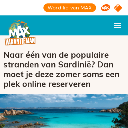
Omroep M
NPO S
Word lid van MAX
Naar één van de populaire
stranden van Sardinië? Dan
moet je deze zomer soms een
plek online reserveren