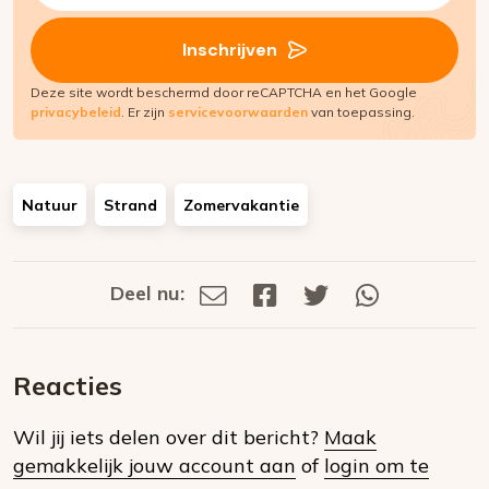
(Vereist)
Inschrijven
Deze site wordt beschermd door reCAPTCHA en het Google
privacybeleid
. Er zijn
servicevoorwaarden
van toepassing.
Natuur
Strand
Zomervakantie
Deel nu:
Deel
Deel
Deel
Deel
Deel
via
op
op
via
E-
Facebook
Twitter
Whatsapp
dit
mail
Reacties
op
Wil jij iets delen over dit bericht?
Maak
social
gemakkelijk jouw account aan
of
login om te