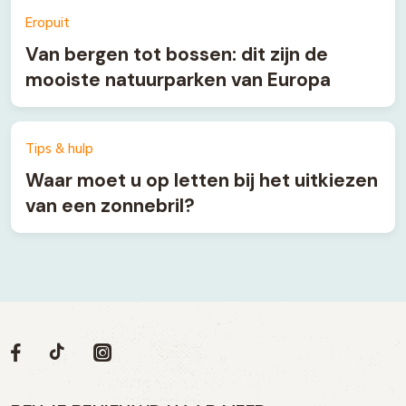
Eropuit
Van bergen tot bossen: dit zijn de
mooiste natuurparken van Europa
Tips & hulp
Waar moet u op letten bij het uitkiezen
van een zonnebril?
Volg
Volg
Social
Volg
Volg
ons
ons
ons
ons
media
op