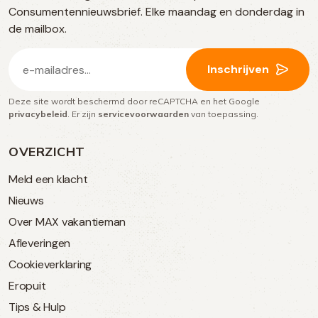
Consumentennieuwsbrief. Elke maandag en donderdag in
media
de mailbox.
E-
Inschrijven
mailadres
Deze site wordt beschermd door reCAPTCHA en het Google
(Vereist)
privacybeleid
. Er zijn
servicevoorwaarden
van toepassing.
OVERZICHT
Meld een klacht
Nieuws
Over MAX vakantieman
Afleveringen
Cookieverklaring
Eropuit
Tips & Hulp