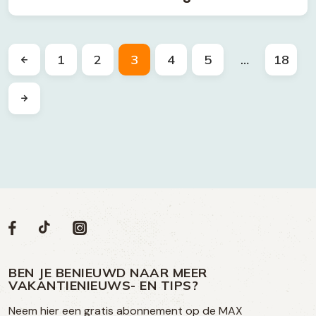
1
2
3
4
5
…
18
Volg
Volg
Social
Volg
Volg
ons
ons
ons
ons
media
op
op
op
BEN JE BENIEUWD NAAR MEER
op
VAKANTIENIEUWS- EN TIPS?
TikTok
Facebook
Instagram
Neem hier een gratis abonnement op de MAX
social