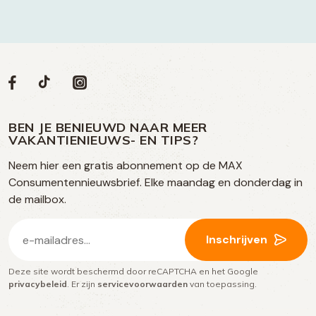
Volg
Volg
Social
Volg
Volg
ons
ons
ons
ons
media
op
op
op
BEN JE BENIEUWD NAAR MEER
op
VAKANTIENIEUWS- EN TIPS?
TikTok
Facebook
Instagram
Neem hier een gratis abonnement op de MAX
social
Consumentennieuwsbrief. Elke maandag en donderdag in
media
de mailbox.
E-
Inschrijven
mailadres
Deze site wordt beschermd door reCAPTCHA en het Google
(Vereist)
privacybeleid
. Er zijn
servicevoorwaarden
van toepassing.