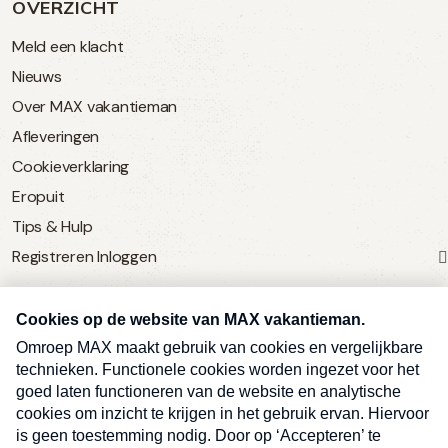
OVERZICHT
Meld een klacht
Nieuws
Over MAX vakantieman
Afleveringen
Cookieverklaring
Eropuit
Tips & Hulp
Registreren
Inloggen
SERVICE
Over Omroep MAX
MAX Vandaag
MAX Meldpunt
Pers