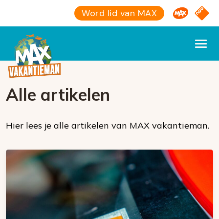
Omroep M
NPO S
Word lid van MAX
Alle artikelen
Hier lees je alle artikelen van MAX vakantieman.