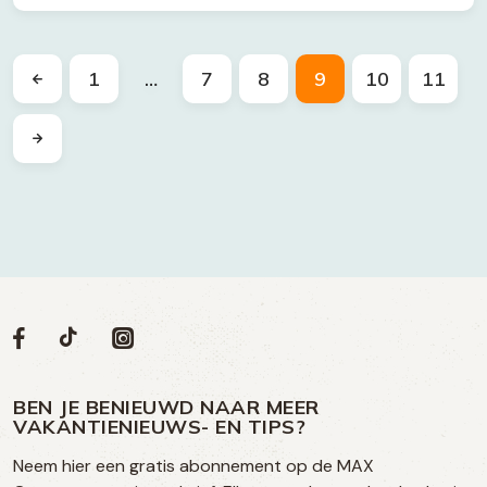
1
…
7
8
9
10
11
Volg
Volg
Social
Volg
Volg
ons
ons
ons
ons
media
op
op
op
BEN JE BENIEUWD NAAR MEER
op
VAKANTIENIEUWS- EN TIPS?
TikTok
Facebook
Instagram
Neem hier een gratis abonnement op de MAX
social