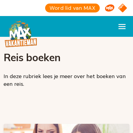
Omroep M
NPO S
Word lid van MAX
Reis boeken
In deze rubriek lees je meer over het boeken van
een reis.