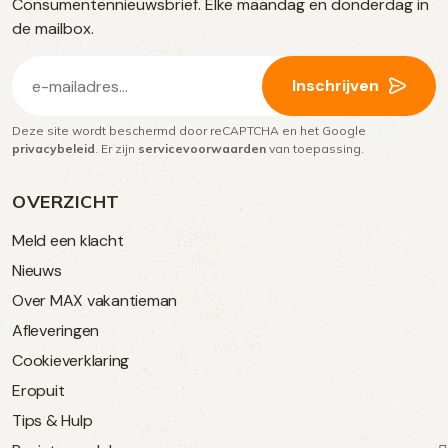
Consumentennieuwsbrief. Elke maandag en donderdag in
media
de mailbox.
E-
Inschrijven
mailadres
Deze site wordt beschermd door reCAPTCHA en het Google
(Vereist)
privacybeleid
. Er zijn
servicevoorwaarden
van toepassing.
OVERZICHT
Meld een klacht
Nieuws
Over MAX vakantieman
Afleveringen
Cookieverklaring
Eropuit
Tips & Hulp