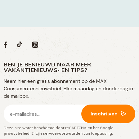
Volg
Volg
Social
Volg
Volg
ons
ons
ons
ons
media
op
op
op
BEN JE BENIEUWD NAAR MEER
op
VAKANTIENIEUWS- EN TIPS?
TikTok
Facebook
Instagram
Neem hier een gratis abonnement op de MAX
social
Consumentennieuwsbrief. Elke maandag en donderdag in
media
de mailbox.
E-
Inschrijven
mailadres
Deze site wordt beschermd door reCAPTCHA en het Google
(Vereist)
privacybeleid
. Er zijn
servicevoorwaarden
van toepassing.