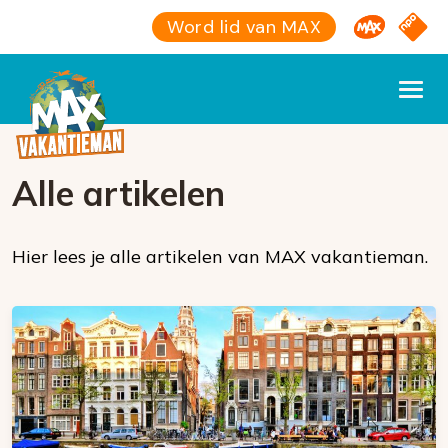
Omroep M
NPO S
Word lid van MAX
Alle artikelen
Hier lees je alle artikelen van MAX vakantieman.