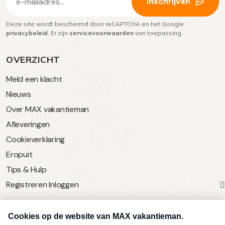
Inschrijven
mailadres
Deze site wordt beschermd door reCAPTCHA en het Google
(Vereist)
privacybeleid
. Er zijn
servicevoorwaarden
van toepassing.
OVERZICHT
Meld een klacht
Nieuws
Over MAX vakantieman
Afleveringen
Cookieverklaring
Eropuit
Tips & Hulp
Registreren
Inloggen
SERVICE