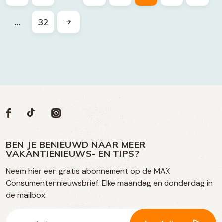
…
32
Volg
Volg
Social
Volg
Volg
ons
ons
ons
ons
media
op
op
op
BEN JE BENIEUWD NAAR MEER
op
VAKANTIENIEUWS- EN TIPS?
TikTok
Facebook
Instagram
Neem hier een gratis abonnement op de MAX
social
Consumentennieuwsbrief. Elke maandag en donderdag in
media
de mailbox.
E-