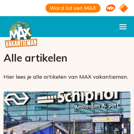
Omroep M
NPO S
Word lid van MAX
Alle artikelen
Hier lees je alle artikelen van MAX vakantieman.