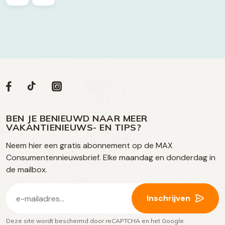
Volg
Volg
Social
Volg
Volg
ons
ons
ons
ons
media
op
op
op
BEN JE BENIEUWD NAAR MEER
op
VAKANTIENIEUWS- EN TIPS?
TikTok
Facebook
Instagram
Neem hier een gratis abonnement op de MAX
social
Consumentennieuwsbrief. Elke maandag en donderdag in
media
de mailbox.
E-
Inschrijven
mailadres
Deze site wordt beschermd door reCAPTCHA en het Google
(Vereist)