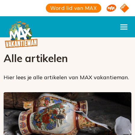
Omroep M
NPO S
Word lid van MAX
Alle artikelen
Hier lees je alle artikelen van MAX vakantieman.